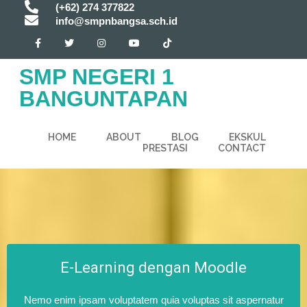
(+62) 274 377822
info@smpnbangsa.sch.id
SMP NEGERI 1
BANGUNTAPAN
HOME
ABOUT
BLOG
EKSKUL
PRESTASI
CONTACT
E-Learning dengan Moodle
Nemo enim ipsam voluptatem quia voluptas sit aspernatur