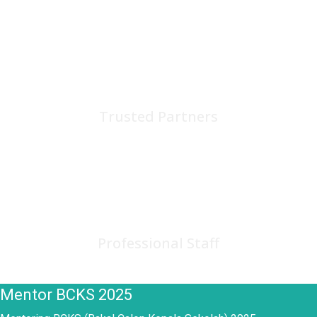
75
+
Trusted Partners
150
+
Professional Staff
Mentor BCKS 2025