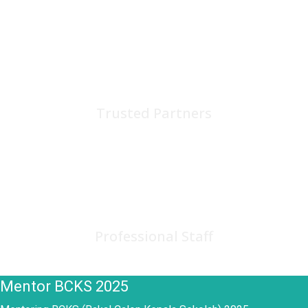
75
+
Trusted Partners
150
+
Professional Staff
Mentor BCKS 2025