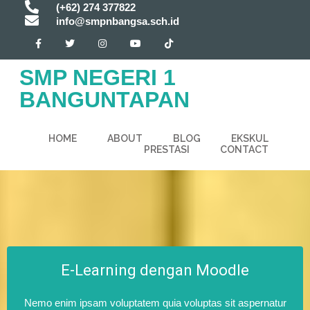
(+62) 274 377822
info@smpnbangsa.sch.id
SMP NEGERI 1
BANGUNTAPAN
HOME
ABOUT
BLOG
EKSKUL
PRESTASI
CONTACT
E-Learning dengan Moodle
Nemo enim ipsam voluptatem quia voluptas sit aspernatur