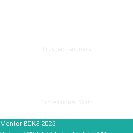
75
+
Trusted Partners
150
+
Professional Staff
Mentor BCKS 2025