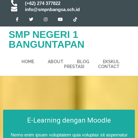
(+62) 274 377822
info@smpnbangsa.sch.id
SMP NEGERI 1
BANGUNTAPAN
HOME
ABOUT
BLOG
EKSKUL
PRESTASI
CONTACT
E-Learning dengan Moodle
Nemo enim ipsam voluptatem quia voluptas sit aspernatur