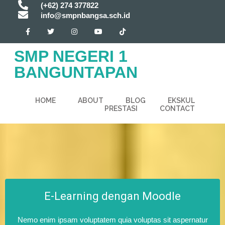
(+62) 274 377822
info@smpnbangsa.sch.id
SMP NEGERI 1
BANGUNTAPAN
HOME
ABOUT
BLOG
EKSKUL
PRESTASI
CONTACT
E-Learning dengan Moodle
Nemo enim ipsam voluptatem quia voluptas sit aspernatur