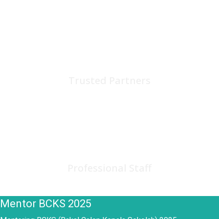
75
+
Trusted Partners
150
+
Professional Staff
Mentor BCKS 2025