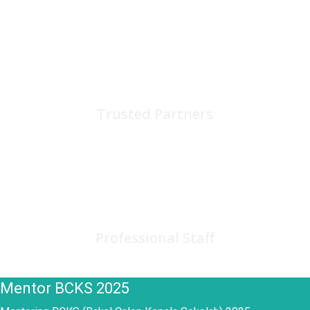
75
+
Trusted Partners
150
+
Professional Staff
Mentor BCKS 2025