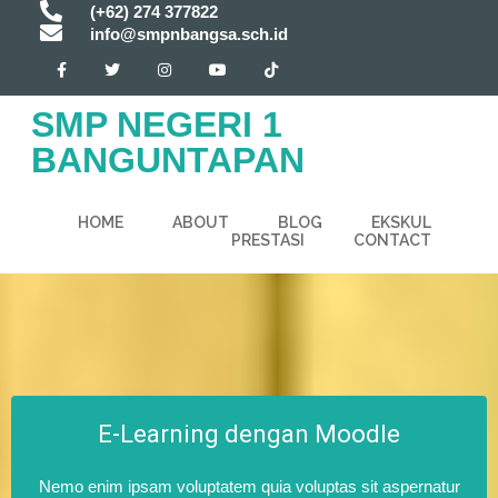
(+62) 274 377822
info@smpnbangsa.sch.id
SMP NEGERI 1
BANGUNTAPAN
HOME
ABOUT
BLOG
EKSKUL
PRESTASI
CONTACT
E-Learning dengan Moodle
Nemo enim ipsam voluptatem quia voluptas sit aspernatur