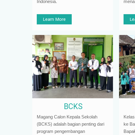
Indonesia
.
mena
Learn More
Le
BCKS
Magang Calon Kepala Sekolah
Kelas
(BCKS) adalah bagian penting dari
ke Ba
program pengembangan
Bapak 