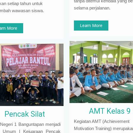
tanpa ditemui kendala yang ber
kan setiap tahun untuk
selama perjalanan.
mbah wawasan siswa.
Learn More
arn More
AMT Kelas 9
Pencak Silat
Kegiatan AMT (Achievement
egeri 1 Banguntapan menjadi
Motivation Training) merupaka
a Umum I Kejuaraan Pencak