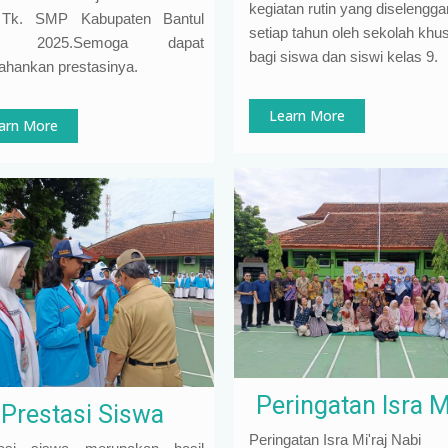
kegiatan rutin yang diselengg
t Tk. SMP Kabupaten Bantul
setiap tahun oleh sekolah khu
un 2025.Semoga dapat
bagi siswa dan siswi kelas 9
.
tahankan prestasinya.
Learn More
arn More
Peringatan Isra M
Prestasi Siswa
Peringatan Isra Mi'raj Nabi