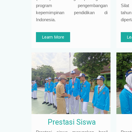
program pengembangan
Sila
kepemimpinan pendidikan di
tah
Indonesia
.
diper
Learn More
Le
Prestasi Siswa