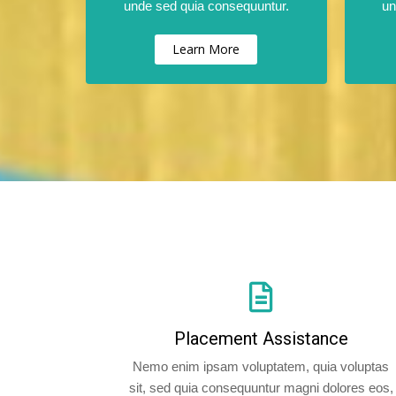
unde sed quia consequuntur.
un
Learn More
Placement Assistance
Nemo enim ipsam voluptatem, quia voluptas
sit, sed quia consequuntur magni dolores eos,