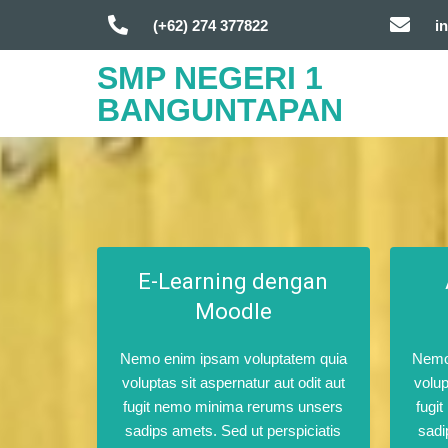
(+62) 274 377822
i
SMP NEGERI 1
BANGUNTAPAN
E-Learning dengan
Moodle
Nemo enim ipsam voluptatem quia
Nemo
voluptas sit aspernatur aut odit aut
volup
fugit nemo minima rerums unsers
fugi
sadips amets. Sed ut perspiciatis
sadi