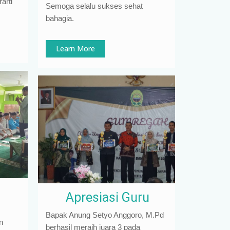
arti
Semoga selalu sukses sehat
bahagia.
Learn More
Apresiasi Guru
Bapak Anung Setyo Anggoro, M.Pd
n
berhasil meraih juara 3 pada