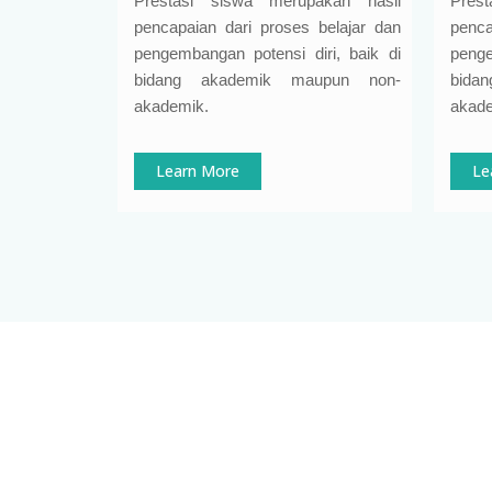
Prestasi siswa merupakan hasil
Pres
pencapaian dari proses belajar dan
penca
pengembangan potensi diri, baik di
penge
bidang akademik maupun non-
bida
akademik.
akade
Learn More
Le