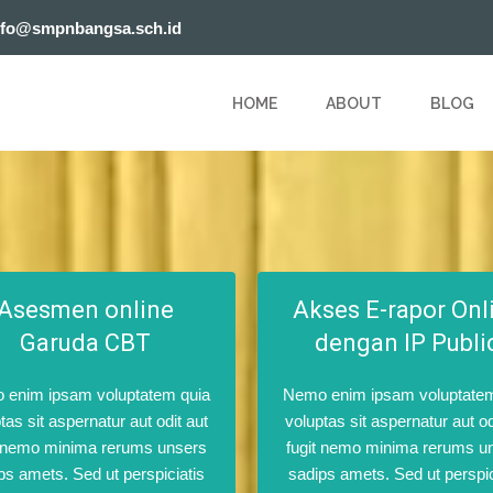
nfo@smpnbangsa.sch.id
HOME
ABOUT
BLOG
Asesmen online
Akses E-rapor Onl
Garuda CBT
dengan IP Publi
 enim ipsam voluptatem quia
Nemo enim ipsam voluptatem
tas sit aspernatur aut odit aut
voluptas sit aspernatur aut od
t nemo minima rerums unsers
fugit nemo minima rerums u
ps amets. Sed ut perspiciatis
sadips amets. Sed ut perspic