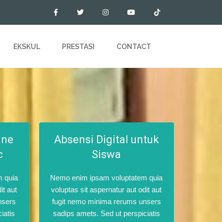
EKSKUL
PRESTASI
CONTACT
ine
Absensi Digital untuk
c
Siswa
 quia
Nemo enim ipsam voluptatem quia
it aut
voluptas sit aspernatur aut odit aut
nsers
fugit nemo minima rerums unsers
iatis
sadips amets. Sed ut perspiciatis