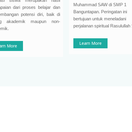
tasi siswa merupakan hasil
Muhammad SAW di SMP 1
paian dari proses belajar dan
Banguntapan. Peringatan ini
mbangan potensi diri, baik di
bertujuan untuk meneladani
ng akademik maupun non-
perjalanan spiritual Rasululla
mik.
Learn More
arn More