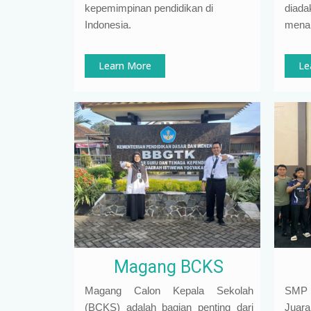
kepemimpinan pendidikan di
diada
Indonesia
.
mena
Learn More
Le
Magang BCKS
Magang Calon Kepala Sekolah
SMP N
(BCKS) adalah bagian penting dari
Juar