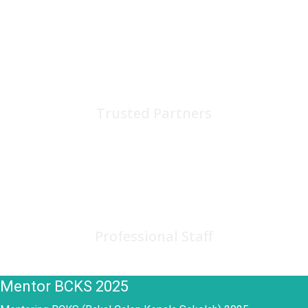
75
+
Trusted Partners
150
+
Professional Staff
Mentor BCKS 2025