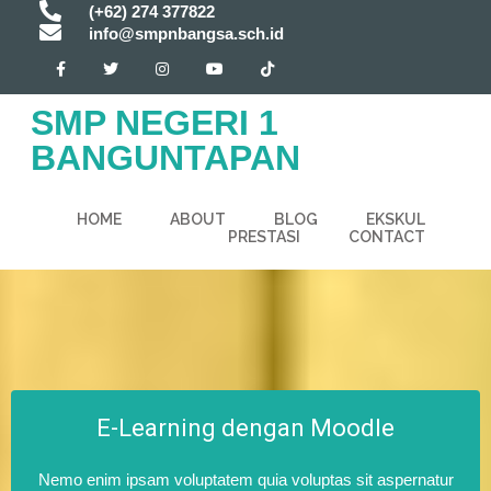
(+62) 274 377822
info@smpnbangsa.sch.id
SMP NEGERI 1
BANGUNTAPAN
HOME
ABOUT
BLOG
EKSKUL
PRESTASI
CONTACT
E-Learning dengan Moodle
Nemo enim ipsam voluptatem quia voluptas sit aspernatur