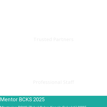
75
+
Trusted Partners
150
+
Professional Staff
Mentor BCKS 2025