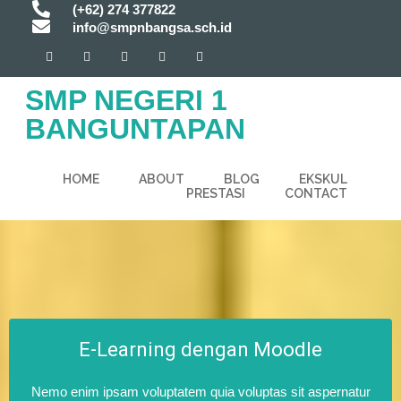
(+62) 274 377822
info@smpnbangsa.sch.id
SMP NEGERI 1
BANGUNTAPAN
HOME
ABOUT
BLOG
EKSKUL
PRESTASI
CONTACT
E-Learning dengan Moodle
Nemo enim ipsam voluptatem quia voluptas sit aspernatur