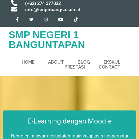
(+62) 274 377822
info@smpnbangsa.sch.id
SMP NEGERI 1
BANGUNTAPAN
HOME
ABOUT
BLOG
EKSKUL
PRESTASI
CONTACT
E-Learning dengan Moodle
Nemo enim ipsam voluptatem quia voluptas sit aspernatur