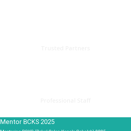
75
+
Trusted Partners
150
+
Professional Staff
Mentor BCKS 2025