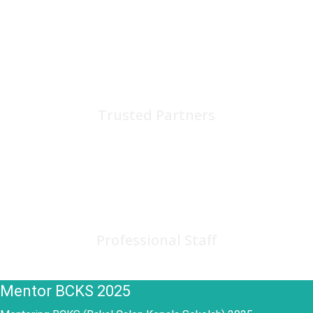
75
+
Trusted Partners
150
+
Professional Staff
Mentor BCKS 2025