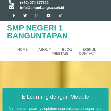
(+62) 274 377822
info@smpnbangsa.sch.id
SMP NEGERI 1
BANGUNTAPAN
HOME
ABOUT
BLOG
EKSKUL
PRESTASI
CONTACT
E-Learning dengan Moodle
Nemo enim ipsam voluptatem quia voluptas sit aspernatur