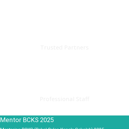
75
+
Trusted Partners
150
+
Professional Staff
Mentor BCKS 2025