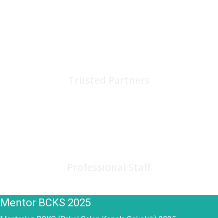
75
+
Trusted Partners
150
+
Professional Staff
Mentor BCKS 2025