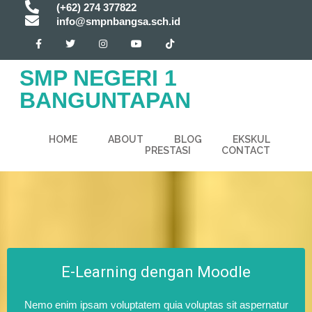
(+62) 274 377822
info@smpnbangsa.sch.id
SMP NEGERI 1
BANGUNTAPAN
HOME
ABOUT
BLOG
EKSKUL
PRESTASI
CONTACT
E-Learning dengan Moodle
Nemo enim ipsam voluptatem quia voluptas sit aspernatur