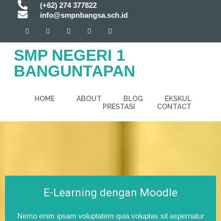
(+62) 274 377822
info@smpnbangsa.sch.id
SMP NEGERI 1
BANGUNTAPAN
HOME
ABOUT
BLOG
EKSKUL
PRESTASI
CONTACT
E-Learning dengan Moodle
Nemo enim ipsam voluptatem quia voluptas sit aspernatur