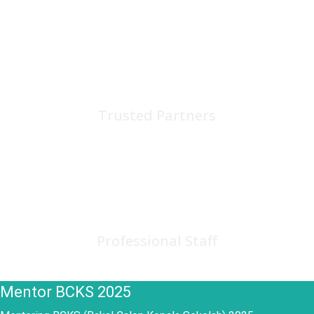
75
+
Trusted Partners
150
+
Professional Staff
Mentor BCKS 2025