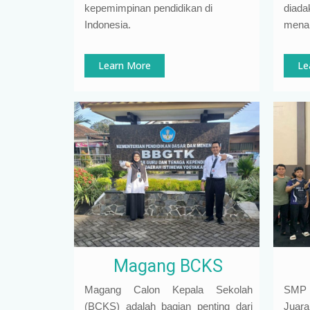
kepemimpinan pendidikan di
diada
Indonesia
.
mena
Learn More
Le
Magang BCKS
Magang Calon Kepala Sekolah
SMP N
(BCKS) adalah bagian penting dari
Juar