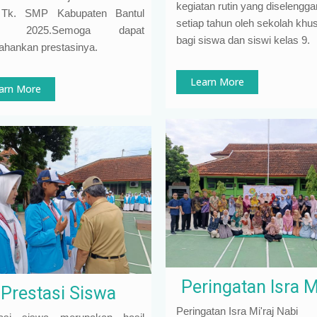
kegiatan rutin yang diselengg
t Tk. SMP Kabupaten Bantul
setiap tahun oleh sekolah khu
un 2025.Semoga dapat
bagi siswa dan siswi kelas 9
.
tahankan prestasinya.
Learn More
arn More
Peringatan Isra M
Prestasi Siswa
Peringatan Isra Mi'raj Nabi