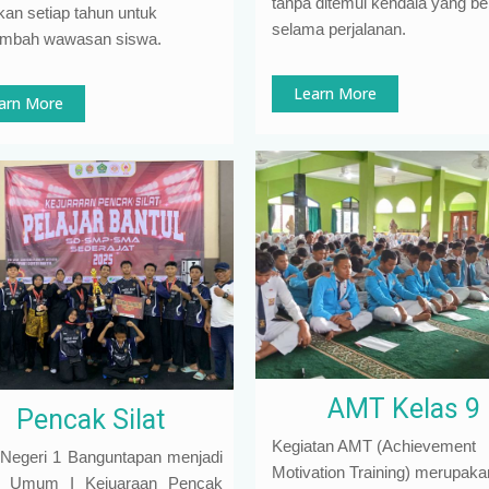
tanpa ditemui kendala yang ber
kan setiap tahun untuk
selama perjalanan.
mbah wawasan siswa.
Learn More
arn More
AMT Kelas 9
Pencak Silat
Kegiatan AMT (Achievement
egeri 1 Banguntapan menjadi
Motivation Training) merupaka
a Umum I Kejuaraan Pencak