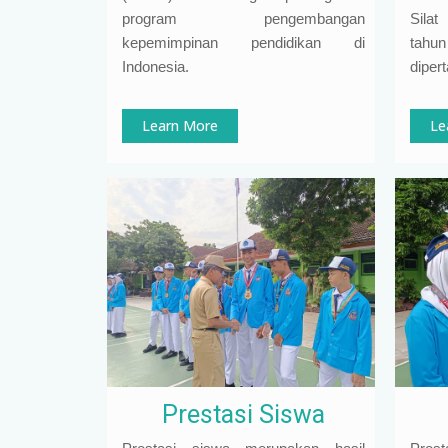
program pengembangan
Sila
kepemimpinan pendidikan di
tah
Indonesia
.
diper
Learn More
Le
Prestasi Siswa