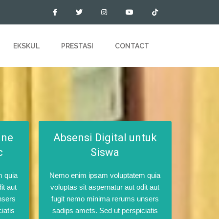
EKSKUL
PRESTASI
CONTACT
ine
Absensi Digital untuk
c
Siswa
 quia
Nemo enim ipsam voluptatem quia
it aut
voluptas sit aspernatur aut odit aut
nsers
fugit nemo minima rerums unsers
iatis
sadips amets. Sed ut perspiciatis