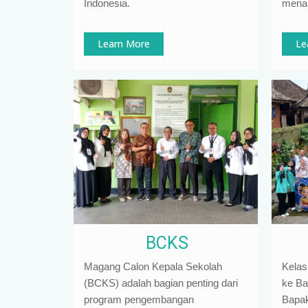
Indonesia
.
mena
Learn More
Le
BCKS
Magang Calon Kepala Sekolah
Kelas
(BCKS) adalah bagian penting dari
ke Ba
program pengembangan
Bapak 