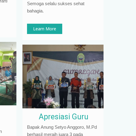
arti
Semoga selalu sukses sehat
bahagia.
Learn More
Apresiasi Guru
Bapak Anung Setyo Anggoro, M.Pd
n
berhasil meraih juara 3 pada