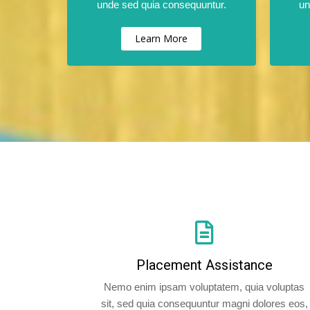
unde sed quia consequuntur.
un
Learn More
Placement Assistance
Nemo enim ipsam voluptatem, quia voluptas
sit, sed quia consequuntur magni dolores eos,