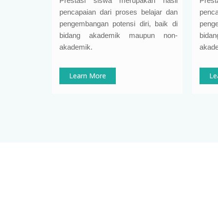
Prestasi siswa merupakan hasil
Pres
pencapaian dari proses belajar dan
penca
pengembangan potensi diri, baik di
penge
bidang akademik maupun non-
bida
akademik.
akade
Learn More
Le