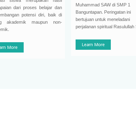
tasi siswa merupakan hasil
Muhammad SAW di SMP 1
paian dari proses belajar dan
Banguntapan. Peringatan ini
mbangan potensi diri, baik di
bertujuan untuk meneladani
ng akademik maupun non-
perjalanan spiritual Rasululla
mik.
Learn More
arn More