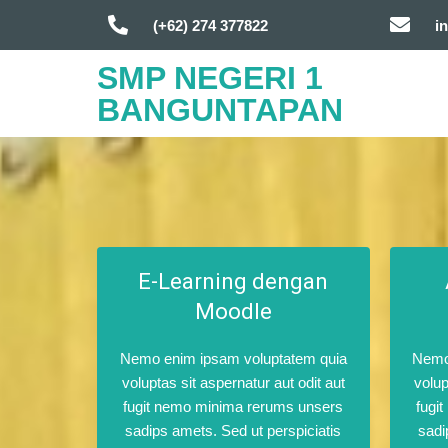
(+62) 274 377822
i
SMP NEGERI 1
BANGUNTAPAN
E-Learning dengan
Moodle
Nemo enim ipsam voluptatem quia
Nemo
voluptas sit aspernatur aut odit aut
volup
fugit nemo minima rerums unsers
fugi
sadips amets. Sed ut perspiciatis
sadi