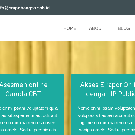
nfo@smpnbangsa.sch.id
HOME
ABOUT
BLOG
Asesmen online
Akses E-rapor Onl
Garuda CBT
dengan IP Publi
 enim ipsam voluptatem quia
Nemo enim ipsam voluptatem
tas sit aspernatur aut odit aut
voluptas sit aspernatur aut od
t nemo minima rerums unsers
fugit nemo minima rerums u
ps amets. Sed ut perspiciatis
sadips amets. Sed ut perspic