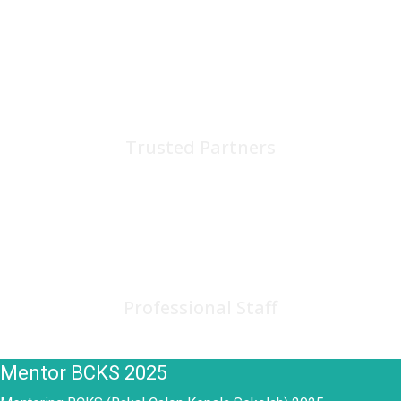
75
+
Trusted Partners
150
+
Professional Staff
Mentor BCKS 2025