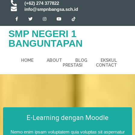
(+62) 274 377822
info@smpnbangsa.sch.id
SMP NEGERI 1
BANGUNTAPAN
HOME
ABOUT
BLOG
EKSKUL
PRESTASI
CONTACT
E-Learning dengan Moodle
Nemo enim ipsam voluptatem quia voluptas sit aspernatur