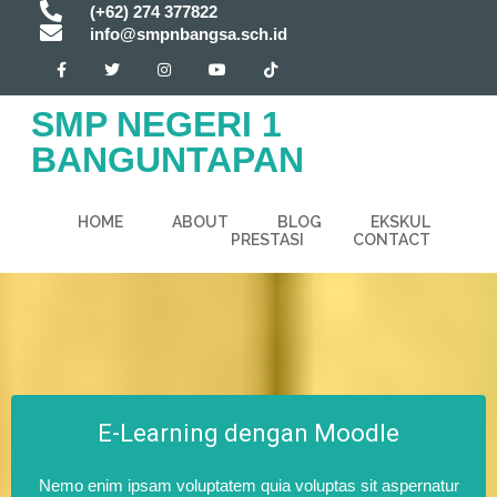
(+62) 274 377822
info@smpnbangsa.sch.id
SMP NEGERI 1
BANGUNTAPAN
HOME
ABOUT
BLOG
EKSKUL
PRESTASI
CONTACT
E-Learning dengan Moodle
Nemo enim ipsam voluptatem quia voluptas sit aspernatur