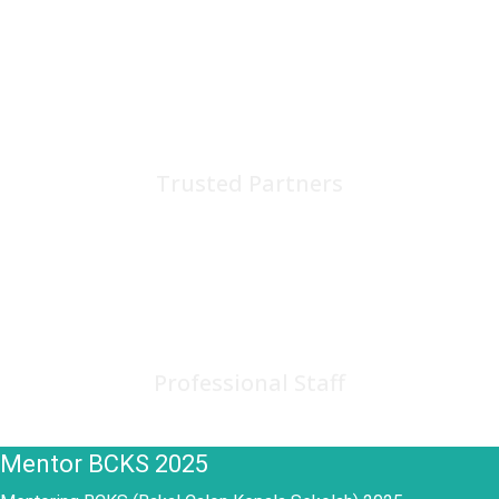
75
+
Trusted Partners
150
+
Professional Staff
Mentor BCKS 2025