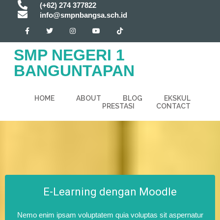
(+62) 274 377822
info@smpnbangsa.sch.id
SMP NEGERI 1
BANGUNTAPAN
HOME
ABOUT
BLOG
EKSKUL
PRESTASI
CONTACT
E-Learning dengan Moodle
Nemo enim ipsam voluptatem quia voluptas sit aspernatur