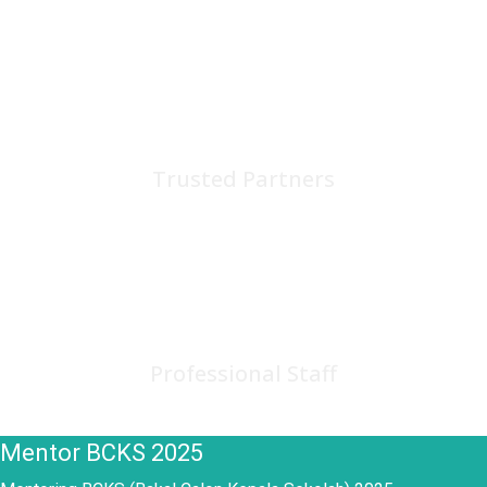
75
+
Trusted Partners
150
+
Professional Staff
Mentor BCKS 2025