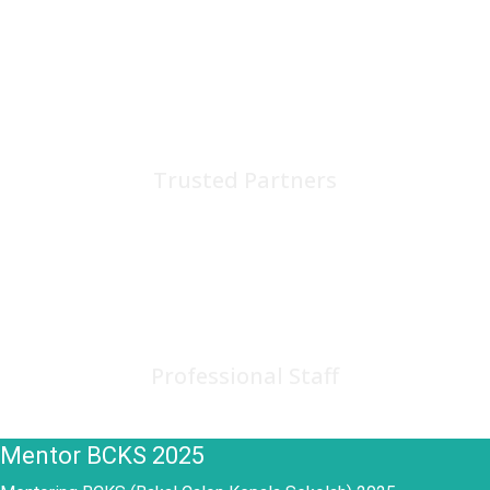
75
+
Trusted Partners
150
+
Professional Staff
Mentor BCKS 2025