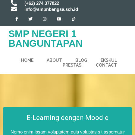
(+62) 274 377822
info@smpnbangsa.sch.id
SMP NEGERI 1
BANGUNTAPAN
HOME
ABOUT
BLOG
EKSKUL
PRESTASI
CONTACT
E-Learning dengan Moodle
Nemo enim ipsam voluptatem quia voluptas sit aspernatur