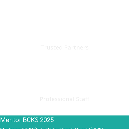
75
+
Trusted Partners
150
+
Professional Staff
Mentor BCKS 2025