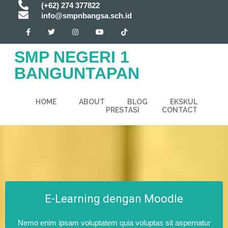
(+62) 274 377822
info@smpnbangsa.sch.id
SMP NEGERI 1
BANGUNTAPAN
HOME
ABOUT
BLOG
EKSKUL
PRESTASI
CONTACT
E-Learning dengan Moodle
Nemo enim ipsam voluptatem quia voluptas sit aspernatur