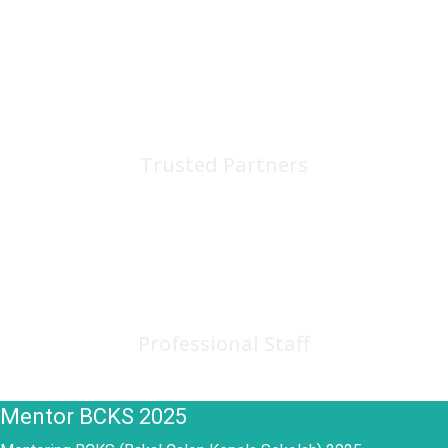
75
+
Trusted Partners
150
+
Professional Staff
Mentor BCKS 2025