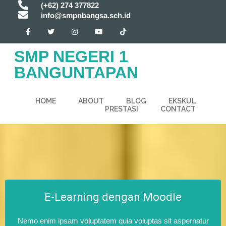
(+62) 274 377822
info@smpnbangsa.sch.id
SMP NEGERI 1
BANGUNTAPAN
HOME
ABOUT
BLOG
EKSKUL
PRESTASI
CONTACT
E-Learning dengan Moodle
Nemo enim ipsam voluptatem quia voluptas sit aspernatur