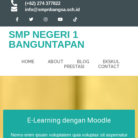
(+62) 274 377822
info@smpnbangsa.sch.id
SMP NEGERI 1
BANGUNTAPAN
HOME
ABOUT
BLOG
EKSKUL
PRESTASI
CONTACT
E-Learning dengan Moodle
Nemo enim ipsam voluptatem quia voluptas sit aspernatur