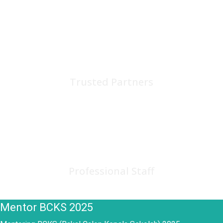
75
+
Trusted Partners
150
+
Professional Staff
Mentor BCKS 2025