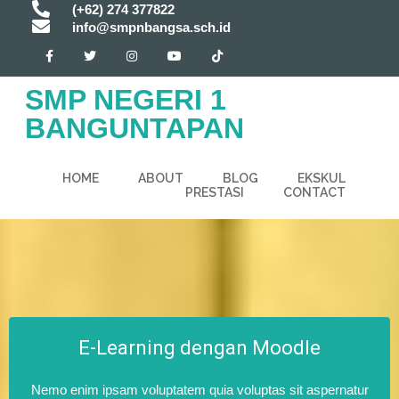
(+62) 274 377822
info@smpnbangsa.sch.id
SMP NEGERI 1
BANGUNTAPAN
HOME
ABOUT
BLOG
EKSKUL
PRESTASI
CONTACT
E-Learning dengan Moodle
Nemo enim ipsam voluptatem quia voluptas sit aspernatur