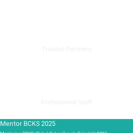
75
+
Trusted Partners
150
+
Professional Staff
Mentor BCKS 2025