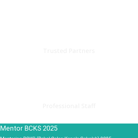
75
+
Trusted Partners
150
+
Professional Staff
Mentor BCKS 2025