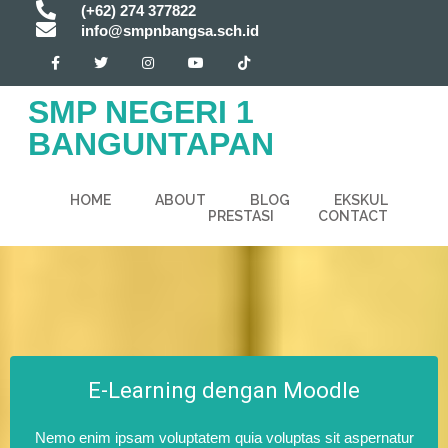
(+62) 274 377822
info@smpnbangsa.sch.id
SMP NEGERI 1
BANGUNTAPAN
HOME
ABOUT
BLOG
EKSKUL
PRESTASI
CONTACT
E-Learning dengan Moodle
Nemo enim ipsam voluptatem quia voluptas sit aspernatur