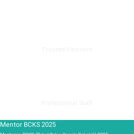
75
+
Trusted Partners
150
+
Professional Staff
Mentor BCKS 2025