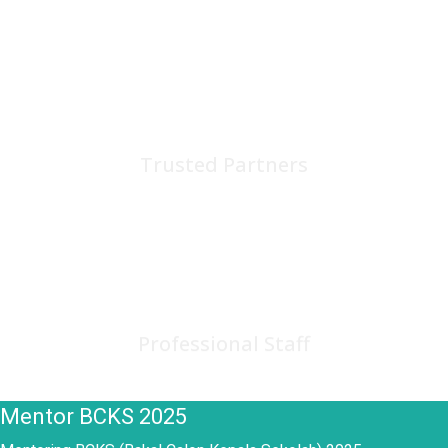
75
+
Trusted Partners
150
+
Professional Staff
Mentor BCKS 2025