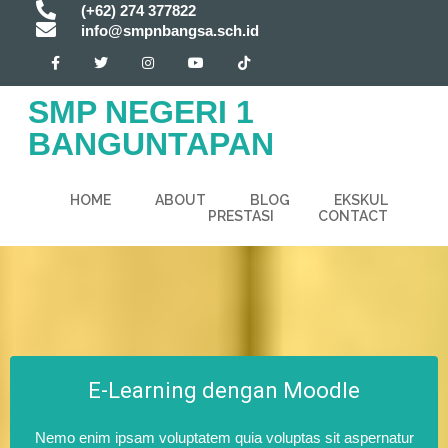
(+62) 274 377822
info@smpnbangsa.sch.id
SMP NEGERI 1
BANGUNTAPAN
HOME
ABOUT
BLOG
EKSKUL
PRESTASI
CONTACT
E-Learning dengan Moodle
Nemo enim ipsam voluptatem quia voluptas sit aspernatur