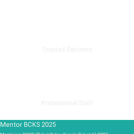
75
+
Trusted Partners
150
+
Professional Staff
Mentor BCKS 2025